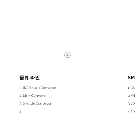
물류 라인
SM
1. JIG Return Conveyor
1. M
2. Link Conveyor
2. (
3. Shuttle Conveyor
3. 1
4.
4. C