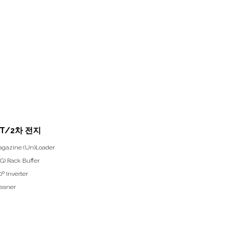
T/2차 전지
agazine (Un)Loader
NG) Rack Buffer
80º Inverter
leaner