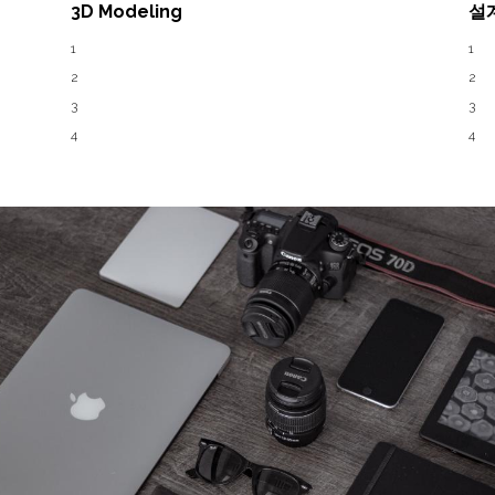
3D Modeling
설
1
1
2
2
3
3
4
4